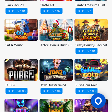
BlackJack 21
Slotto 4D
Pirate Treasure Hunt
RTP
97.01
RTP
97.37
RTP
97
Cat & Mouse
Aztec: Bonus Hunt 2 Xmas
Crazy Bounty: Jackpot
RTP
97.01
PUBG2
Jewel Mastermind
Rush Hour Gold
RTP
96.08
RTP
97.04
RTP
97.03