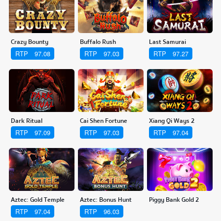
Crazy Bounty
Buffalo Rush
Last Samurai
RTP
97.08
RTP
97.03
RTP
97.27
Dark Ritual
Cai Shen Fortune
Xiang Qi Ways 2
RTP
97.09
RTP
97.03
RTP
97.04
Aztec: Gold Temple
Aztec: Bonus Hunt
Piggy Bank Gold 2
RTP
97.04
RTP
96.03