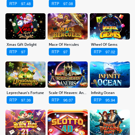
RTP
97.48
RTP
97.08
Xmas Gift Delight
Mace Of Hercules
Wheel Of Gems
RTP
97
RTP
97
RTP
97.02
Leprechaun's Fortune
Scale Of Heaven: Anubis
Infinity Ocean
RTP
97.36
RTP
96.07
RTP
95.94